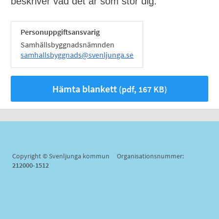
beskriver vad det är som stör dig.
Personuppgiftsansvarig
Samhällsbyggnadsnämnden
samhallsbyggnads@svenljunga.se
Hämta blankett
(pdf, 167 KB)
Copyright © Svenljunga kommun Organisationsnummer:
212000-1512