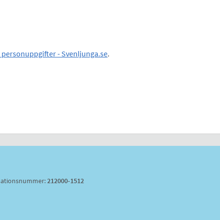
personuppgifter - Svenljunga.se
.
sationsnummer:
212000-1512