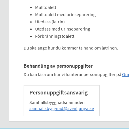
Mulltoalett
Mulltoalett med urinseparering
Utedass (latrin)
Utedass med urinseparering
Förbränningstoalett
Du ska ange hur du kommer ta hand om latrinen.
Behandling av personuppgifter
Du kan läsa om hur vi hanterar personuppgifter på
Om 
Personuppgiftsansvarig
Samhällsbyggnadsnämnden
samhallsbyggnad@svenljunga.se