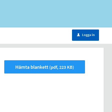
Logga in
u
Hämta blankett
(pdf, 223 KB)