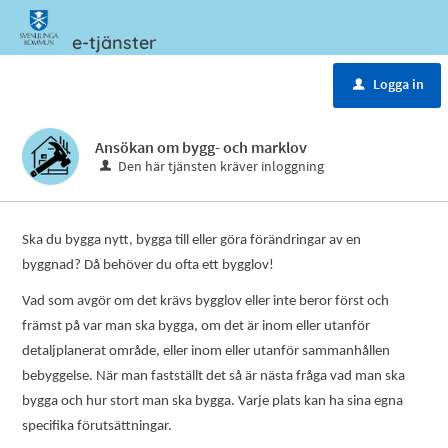
e-tjänster
Meny
Logga in
u
Ansökan om bygg- och marklov
Den här tjänsten kräver inloggning
Ska du bygga nytt, bygga till eller göra förändringar av en
byggnad? Då behöver du ofta ett bygglov!
Vad som avgör om det krävs bygglov eller inte beror först och
främst på var man ska bygga, om det är inom eller utanför
detaljplanerat område, eller inom eller utanför sammanhållen
bebyggelse. När man fastställt det så är nästa fråga vad man ska
bygga och hur stort man ska bygga. Varje plats kan ha sina egna
specifika förutsättningar.