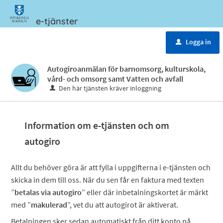
e-tjänster
Meny
Logga in
u
Autogiroanmälan för barnomsorg, kulturskola,
vård- och omsorg samt Vatten och avfall
Den här tjänsten kräver inloggning
Information om e-tjänsten och om
autogiro
Allt du behöver göra är att fylla i uppgifterna i e-tjänsten och
skicka in dem till oss. När du sen får en faktura med texten
”
betalas via autogiro
” eller där inbetalningskortet är märkt
med ”
makulerad
”, vet du att autogirot är aktiverat.
Betalningen sker sedan automatiskt från ditt konto på