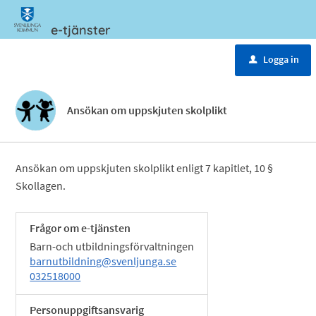
e-tjänster
Meny
Logga in
u
Ansökan om uppskjuten skolplikt
Ansökan om uppskjuten skolplikt enligt 7 kapitlet, 10 §
Skollagen.
Frågor om e-tjänsten
Barn-och utbildningsförvaltningen
barnutbildning@svenljunga.se
032518000
Personuppgiftsansvarig