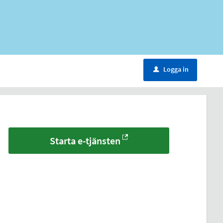
Logga in
u
Starta e-tjänsten