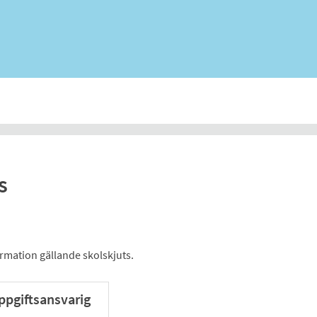
s
ormation gällande skolskjuts.
pgiftsansvarig