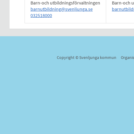
Barn-och utbildningsförvaltningen
Barn-och 
barnutbildning@svenljunga.se
barnutbil
032518000
Copyright © Svenljunga kommun Organi