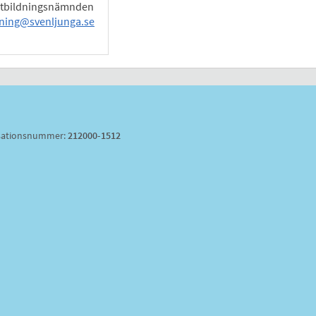
utbildningsnämnden
dning@svenljunga.se
sationsnummer:
212000-1512