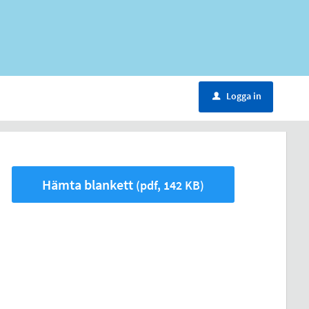
Logga in
u
Hämta blankett
(pdf, 142 KB)