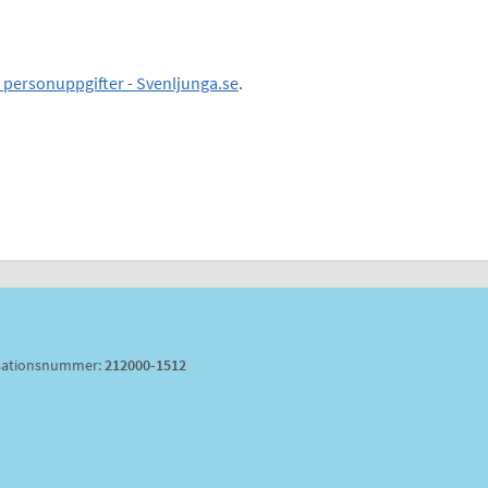
personuppgifter - Svenljunga.se
.
sationsnummer:
212000-1512