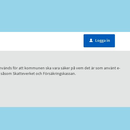
Logga in
u
ID, används för att kommunen ska vara säker på vem det är som använt e-
r, såsom Skatteverket och Försäkringskassan.